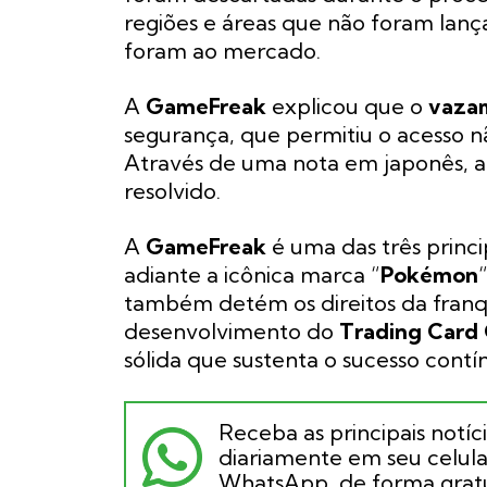
regiões e áreas que não foram lan
foram ao mercado.
A
GameFreak
explicou que o
vaza
segurança, que permitiu o acesso n
Através de uma nota em japonês, a
resolvido.
A
GameFreak
é uma das três princ
adiante a icônica marca “
Pokémon
também detém os direitos da franq
desenvolvimento do
Trading Card
sólida que sustenta o sucesso contí
Receba as principais notíc
diariamente em seu celular
WhatsApp, de forma gratu