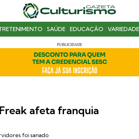
TRETENIMENTO
SAÚDE
EDUCAÇÃO
VARIEDADE
reak afeta franquia
rvidores foi sanado