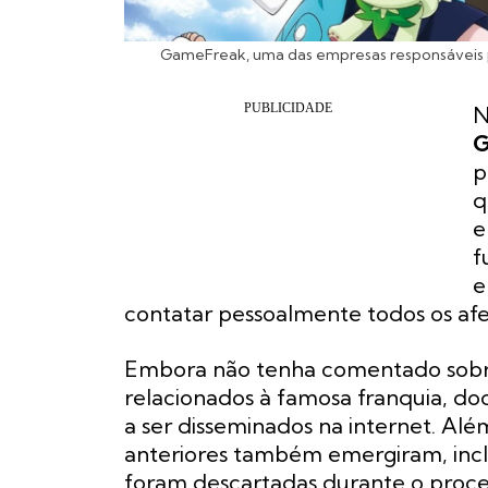
GameFreak, uma das empresas responsáveis
N
G
p
q
e
f
e
contatar pessoalmente todos os afe
Embora não tenha comentado sobr
relacionados à famosa franquia, d
a ser disseminados na internet. Alé
anteriores também emergiram, incl
foram descartadas durante o proc