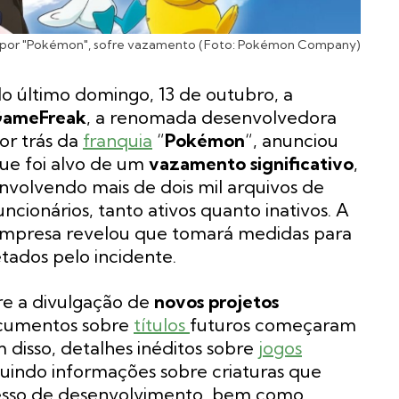
 por "Pokémon", sofre vazamento (Foto: Pokémon Company)
o último domingo, 13 de outubro, a
ameFreak
, a renomada desenvolvedora
or trás da
franquia
“
Pokémon
“, anunciou
ue foi alvo de um
vazamento significativo
,
nvolvendo mais de dois mil arquivos de
uncionários, tanto ativos quanto inativos. A
mpresa revelou que tomará medidas para
tados pelo incidente.
e a divulgação de
novos projetos
ocumentos sobre
títulos
futuros começaram
m disso, detalhes inéditos sobre
jogos
uindo informações sobre criaturas que
esso de desenvolvimento, bem como