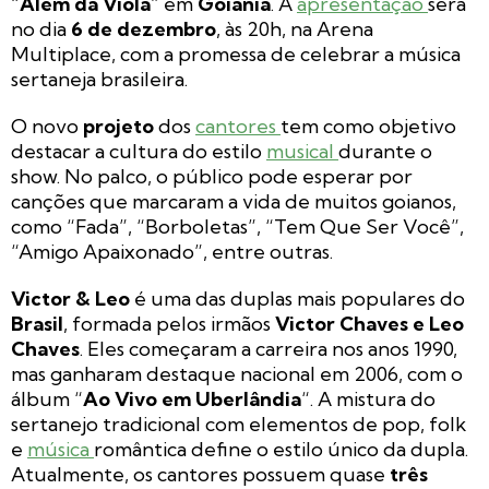
“
Além da Viola
” em
Goiânia
. A
apresentação
será
no dia
6 de dezembro
, às 20h, na Arena
Multiplace, com a promessa de celebrar a música
sertaneja brasileira.
O novo
projeto
dos
cantores
tem como objetivo
destacar a cultura do estilo
musical
durante o
show. No palco, o público pode esperar por
canções que marcaram a vida de muitos goianos,
como “Fada”, “Borboletas”, “Tem Que Ser Você”,
“Amigo Apaixonado”, entre outras.
Victor & Leo
é uma das duplas mais populares do
Brasil
, formada pelos irmãos
Victor Chaves e Leo
Chaves
. Eles começaram a carreira nos anos 1990,
mas ganharam destaque nacional em 2006, com o
álbum “
Ao Vivo em Uberlândia
“. A mistura do
sertanejo tradicional com elementos de pop, folk
e
música
romântica define o estilo único da dupla.
Atualmente, os cantores possuem quase
três