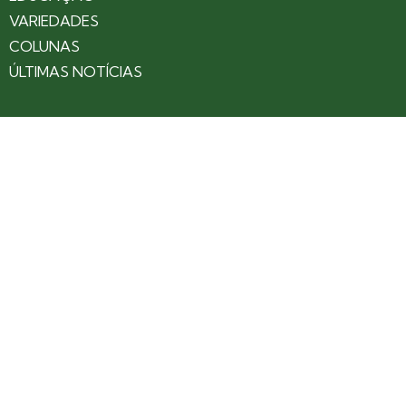
VARIEDADES
COLUNAS
ÚLTIMAS NOTÍCIAS
SOBRE
CONTATO
EXPEDIENTE
ANUNCIE NO PORTAL
POLÍTICA DE PRIVACIDADE
TERMOS DE USO