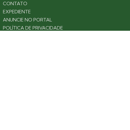
CONTATO
EXPEDIENTE
ANUNCIE NO PORTAL
POLÍTICA DE PRIVACIDADE
TERMOS DE USO
Siga nossas redes
Fique por dentro das novidades: