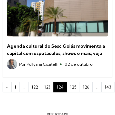
Agenda cultural do Sesc Goiás movimenta a
capital com espetáculos, shows e mais; veja
Por
Pollyana Cicatelli
02 de outubro
«
1
…
122
123
124
125
126
…
143