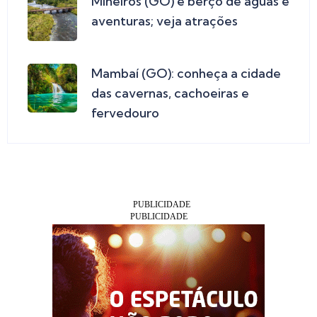
Mineiros (GO) é berço de águas e
aventuras; veja atrações
Mambaí (GO): conheça a cidade
das cavernas, cachoeiras e
fervedouro