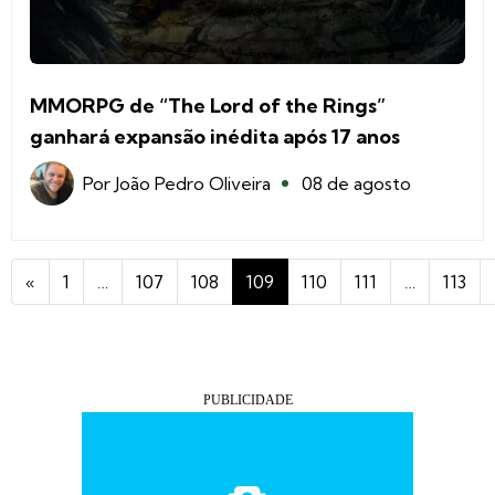
MMORPG de “The Lord of the Rings”
ganhará expansão inédita após 17 anos
Por
João Pedro Oliveira
08 de agosto
«
1
…
107
108
109
110
111
…
113