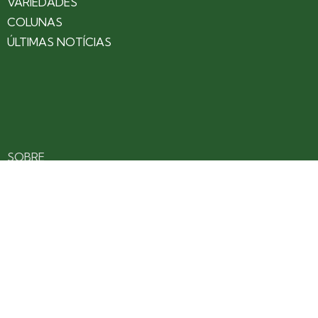
VARIEDADES
COLUNAS
ÚLTIMAS NOTÍCIAS
SOBRE
CONTATO
EXPEDIENTE
ANUNCIE NO PORTAL
POLÍTICA DE PRIVACIDADE
TERMOS DE USO