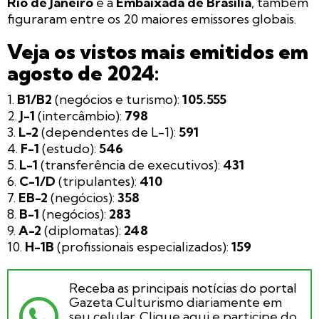
Rio de Janeiro
e a
Embaixada de Brasília
, também
figuraram entre os 20 maiores emissores globais.
Veja os vistos mais emitidos em
agosto de 2024:
1.
B1/B2
(negócios e turismo):
105.555
2.
J-1
(intercâmbio):
798
3.
L-2
(dependentes de L-1):
591
4.
F-1
(estudo):
546
5.
L-1
(transferência de executivos):
431
6.
C-1/D
(tripulantes):
410
7.
EB-2
(negócios):
358
8.
B-1
(negócios):
283
9.
A-2
(diplomatas):
248
10.
H-1B
(profissionais especializados):
159
Receba as principais notícias do portal
Gazeta Culturismo diariamente em
seu celular. Clique aqui e participe do