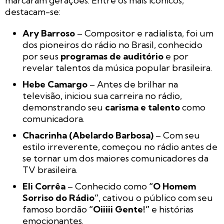
marcaram gerações. Entre os mais icônicos,
destacam-se:
Ary Barroso
– Compositor e radialista, foi um
dos pioneiros do rádio no Brasil, conhecido
por seus
programas de auditório
e por
revelar talentos da música popular brasileira.
Hebe Camargo
– Antes de brilhar na
televisão, iniciou sua carreira no rádio,
demonstrando seu
carisma e talento
como
comunicadora.
Chacrinha (Abelardo Barbosa)
– Com seu
estilo irreverente, começou no rádio antes de
se tornar um dos maiores comunicadores da
TV brasileira.
Eli Corrêa
– Conhecido como
“O Homem
Sorriso do Rádio”
, cativou o público com seu
famoso bordão
“Oiiiii Gente!”
e histórias
emocionantes.