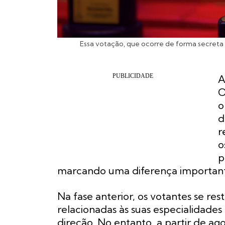
Essa votação, que ocorre de forma secreta e
A
O
o
d
r
o
p
marcando uma diferença important
Na fase anterior, os votantes se res
relacionadas às suas especialidad
direção. No entanto, a partir de a