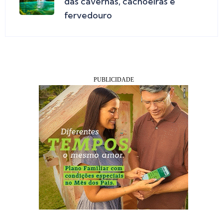
das cavernas, cachoeiras e
fervedouro