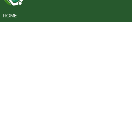
HOME
CULTURA
TURISMO
ENTRETENIMENTO
SAÚDE
EDUCAÇÃO
VARIEDADES
COLUNAS
ÚLTIMAS NOTÍCIAS
SOBRE