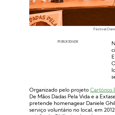
Festival Dan
N
c
E
l
s
Organizado pelo projeto
Cartórios 
De Mãos Dadas Pela Vida e a Extase 
pretende homenagear Daniele Ghill
serviço voluntário no local, em 20