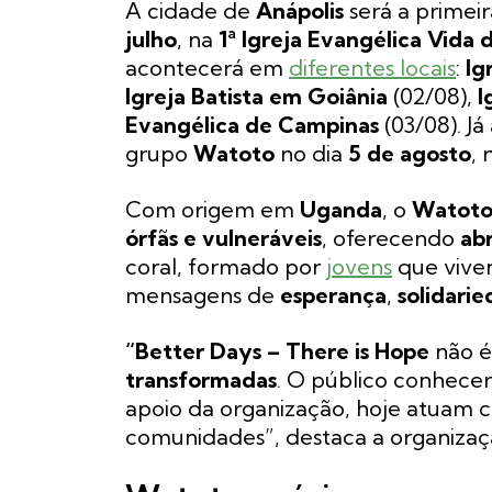
A cidade de
Anápolis
será a primei
julho
, na
1ª Igreja Evangélica Vida 
acontecerá em
diferentes locais
:
Ig
Igreja Batista em Goiânia
(02/08),
I
Evangélica de Campinas
(03/08). J
grupo
Watoto
no dia
5 de agosto
, 
Com origem em
Uganda
, o
Watot
órfãs e vulneráveis
, oferecendo
ab
coral, formado por
jovens
que viven
mensagens de
esperança
,
solidari
“Better Days – There is Hope
não é
transformadas
. O público conhece
apoio da organização, hoje atuam
comunidades”, destaca a organiza