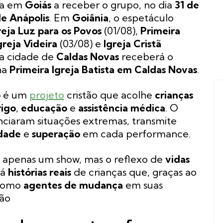
ra em
Goiás
a receber o grupo, no dia
31 de
de Anápolis
. Em
Goiânia
, o espetáculo
reja Luz para os Povos
(01/08),
Primeira
greja Videira
(03/08) e
Igreja Cristã
á a cidade de
Caldas Novas
receberá o
na
Primeira Igreja Batista em Caldas Novas
.
o
é um
projeto
cristão que acolhe
crianças
rigo
,
educação
e
assistência médica
. O
ciaram situações extremas, transmite
edade
e
superação
em cada performance.
 apenas um show, mas o reflexo de
vidas
rá
histórias reais
de crianças que, graças ao
 como
agentes de mudança
em suas
ção