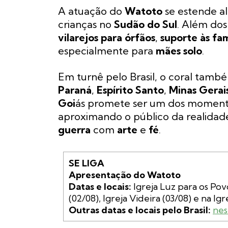
A atuação do
Watoto
se estende 
crianças no
Sudão do Sul
. Além dos
vilarejos para órfãos
,
suporte às fam
especialmente para
mães solo
.
Em turnê pelo Brasil, o coral ta
Paraná
,
Espírito Santo
,
Minas Gerai
Goi
ás promete ser um dos moment
aproximando o público da realidad
guerra
com
arte
e
fé
.
SE LIGA
Apresentação do Watoto
Datas e locais:
 Igreja Luz para os Pov
Outras datas e locais pelo Brasil:
nes