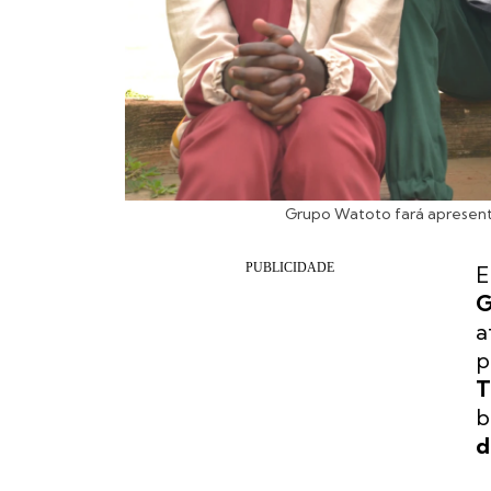
Grupo Watoto fará apresenta
E
G
a
p
T
b
d