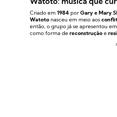
Watoto: música que cur
Criado em
1984
por
Gary e Mary S
Watoto
nasceu em meio aos
confli
então, o grupo já se apresentou em
como forma de
reconstrução
e
res