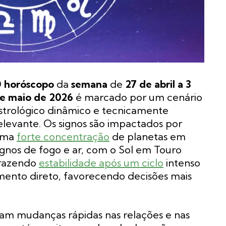
O
horóscopo
da
semana
de
27 de abril a 3
e maio de 2026
é marcado por um cenário
strológico dinâmico e tecnicamente
elevante. Os signos são impactados por
uma
forte concentração
de planetas em
ignos de fogo e ar, com o Sol em Touro
razendo
estabilidade após um ciclo
intenso
ento direto, favorecendo decisões mais
m mudanças rápidas nas relações e nas