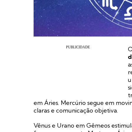
d
a
r
s
t
em Áries. Mercúrio segue em movim
claras e comunicação objetiva.
Vênus e Urano em Gêmeos estimula