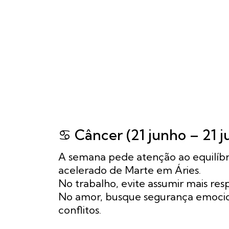
♋ Câncer (21 junho – 21 j
A semana pede atenção ao equilíbr
acelerado de Marte em Áries.
No trabalho, evite assumir mais re
No amor, busque segurança emocion
conflitos.