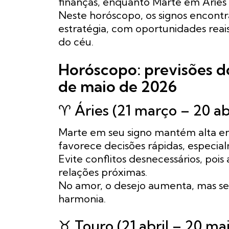
finanças, enquanto Marte em Áries
Neste horóscopo, os signos encontr
estratégia, com oportunidades reai
do céu.
Horóscopo: previsões do
de maio de 2026
♈ Áries (21 março – 20 abr
Marte em seu signo mantém alta e
favorece decisões rápidas, especia
Evite conflitos desnecessários, poi
relações próximas.
No amor, o desejo aumenta, mas ser
harmonia.
♉ Touro (21 abril – 20 ma