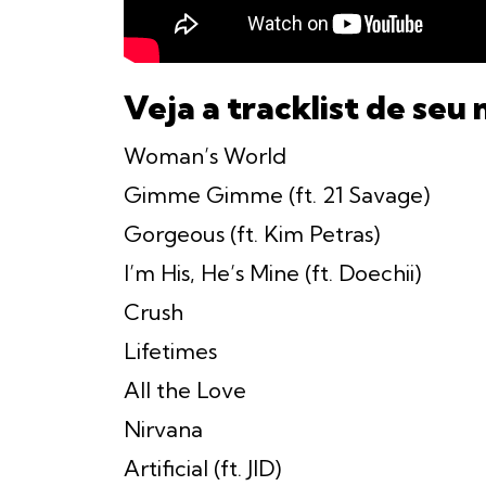
Veja a tracklist de seu
Woman’s World
Gimme Gimme (ft. 21 Savage)
Gorgeous (ft. Kim Petras)
I’m His, He’s Mine (ft. Doechii)
Crush
Lifetimes
All the Love
Nirvana
Artificial (ft. JID)