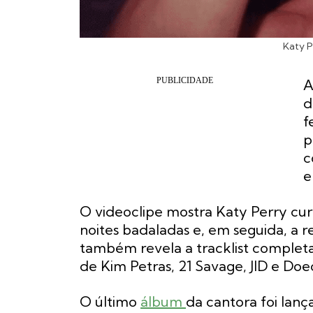
Katy P
A
d
f
p
c
e
O videoclipe mostra Katy Perry cur
noites badaladas e, em seguida, a r
também revela a tracklist complet
de Kim Petras, 21 Savage, JID e Doec
O último
álbum
da cantora foi lan