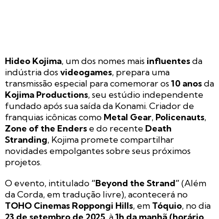
Hideo Kojima
, um dos nomes mais
influentes
da
indústria dos
videogames
, prepara uma
transmissão especial para comemorar os
10 anos
da
Kojima Productions
, seu estúdio independente
fundado após sua saída da Konami. Criador de
franquias icônicas como
Metal Gear
,
Policenauts
,
Zone of the Enders
e do recente
Death
Stranding
, Kojima promete compartilhar
novidades empolgantes sobre seus próximos
projetos.
O evento, intitulado
“Beyond the Strand”
(Além
da Corda, em tradução livre), acontecerá no
TOHO Cinemas Roppongi Hills
, em
Tóquio
, no dia
23 de setembro de 2025
, à
1h da manhã (horário