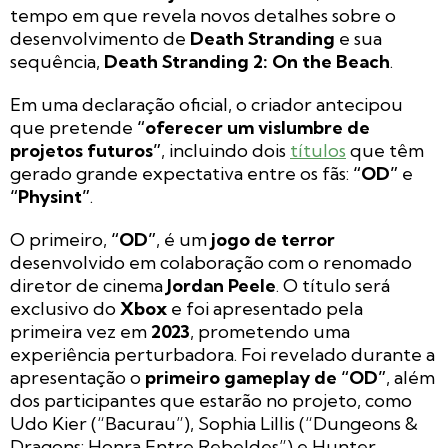
tempo em que revela novos detalhes sobre o
desenvolvimento de
Death Stranding
e sua
sequência,
Death Stranding 2: On the Beach
.
Em uma declaração oficial, o criador antecipou
que pretende
“oferecer um vislumbre de
projetos futuros”
, incluindo dois
títulos
que têm
gerado grande expectativa entre os fãs:
“OD”
e
“Physint”
.
O primeiro,
“OD”
, é um
jogo de terror
desenvolvido em colaboração com o renomado
diretor de cinema
Jordan Peele
. O título será
exclusivo do
Xbox
e foi apresentado pela
primeira vez em
2023
, prometendo uma
experiência perturbadora. Foi revelado durante a
apresentação o
primeiro gameplay de “OD”
, além
dos participantes que estarão no projeto, como
Udo Kier (“Bacurau”), Sophia Lillis (“Dungeons &
Dragons: Honra Entre Rebeldes”) e Hunter