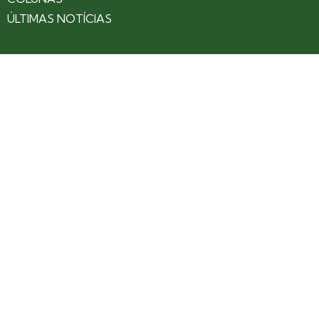
ÚLTIMAS NOTÍCIAS
SOBRE
CONTATO
EXPEDIENTE
ANUNCIE NO PORTAL
POLÍTICA DE PRIVACIDADE
TERMOS DE USO
Siga nossas redes