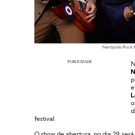
Nerópolis Rock 
N
N
p
e
L
o
d
festival.
O show de abertura, no dia 29, ser