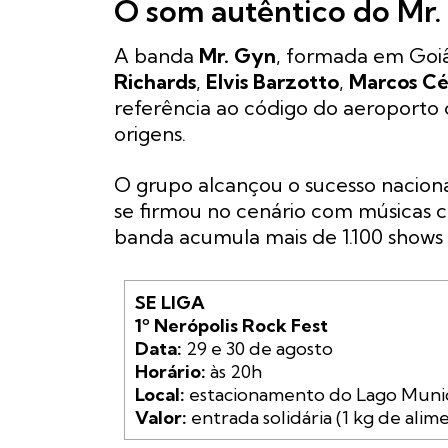
O som autêntico do Mr.
A banda
Mr. Gyn
, formada em Goi
Richards
,
Elvis Barzotto
,
Marcos Cé
referência ao código do aeroporto 
origens.
O grupo alcançou o sucesso nacion
se firmou no cenário com músicas
banda acumula mais de 1.100 shows r
SE LIGA

1º Nerópolis Rock Fest
Data:
Horário:
Local:
Valor:
 entrada solidária (1 kg de ali