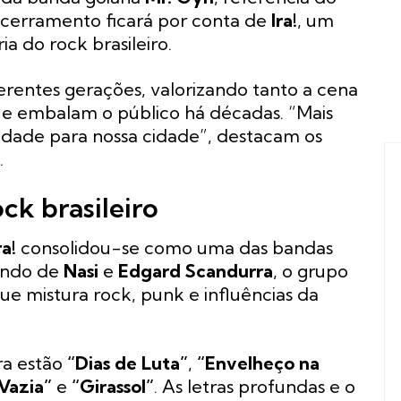
encerramento ficará por conta de
Ira!
, um
a do rock brasileiro.
ferentes gerações, valorizando tanto a cena
que embalam o público há décadas. “Mais
iedade para nossa cidade”, destacam os
.
ock brasileiro
ra!
consolidou-se como uma das bandas
mando de
Nasi
e
Edgard Scandurra
, o grupo
e mistura rock, punk e influências da
ra estão
“Dias de Luta”
,
“Envelheço na
Vazia”
e
“Girassol”
. As letras profundas e o