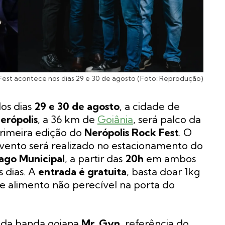
Fest acontece nos dias 29 e 30 de agosto (Foto: Reprodução)
os dias
29 e 30 de agosto
, a cidade de
erópolis
, a 36 km de
Goiânia
, será palco da
rimeira edição do
Nerópolis Rock Fest
. O
vento será realizado no estacionamento do
ago Municipal
, a partir das
20h
em ambos
s dias. A
entrada é gratuita
, basta doar 1kg
e alimento não perecível na porta do
á da banda goiana
Mr. Gyn
, referência do