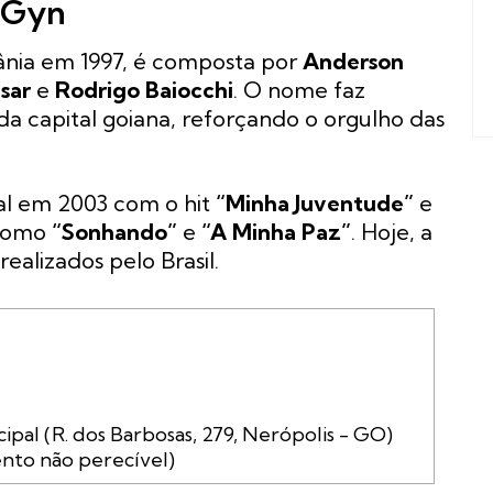
 Gyn
ânia em 1997, é composta por
Anderson
sar
e
Rodrigo Baiocchi
. O nome faz
da capital goiana, reforçando o orgulho das
al em 2003 com o hit
“Minha Juventude”
e
 como
“Sonhando”
e
“A Minha Paz”
. Hoje, a
ealizados pelo Brasil.
mento não perecível)