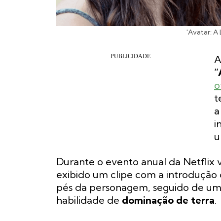
'Avatar: A
“
o
t
a
i
u
Durante o evento anual da Netflix v
exibido um clipe com a introdução 
pés da personagem, seguido de um
habilidade de
dominação de terra
.