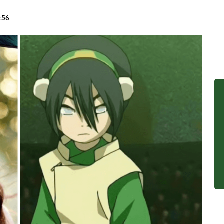
:56
.