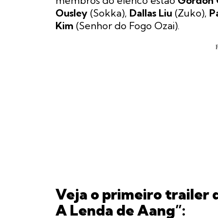
membros do elenco estão
Gordon 
Ousley
(Sokka),
Dallas Liu
(Zuko),
P
Kim
(Senhor do Fogo Ozai).
Veja o primeiro trailer
A Lenda de Aang”: