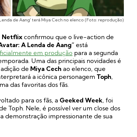
 Lenda de Aang' terá Miya Cech no elenco (Foto: reprodução)
A
Netflix
confirmou que o live-action de
Avatar: A Lenda de Aang”
está
ficialmente em produção
para a segunda
emporada. Uma das principais novidades é
 adição de
Miya Cech
ao elenco, que
nterpretará a icônica personagem
Toph
,
ma das favoritas dos fãs.
oltado para os fãs, a
Geeked Week
, foi
de Toph. Nele, é possível ver um close dos
a demonstração impressionante de sua