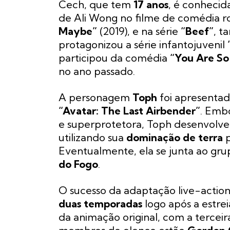
Cech, que tem
17 anos
, é conhecid
de Ali Wong no filme de comédia r
Maybe”
(2019), e na série
“Beef”
, t
protagonizou a série infantojuvenil
participou da comédia
“You Are So
no ano passado.
A personagem
Toph
foi apresentad
“Avatar: The Last Airbender”
. Emb
e superprotetora, Toph desenvolve
utilizando sua
dominação de terra
p
Eventualmente, ela se junta ao gr
do Fogo
.
O sucesso da adaptação live-action 
duas temporadas
logo após a estrei
da animação original, com a tercei