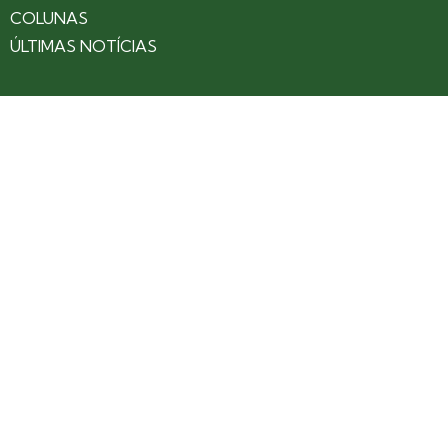
COLUNAS
ÚLTIMAS NOTÍCIAS
SOBRE
CONTATO
EXPEDIENTE
ANUNCIE NO PORTAL
POLÍTICA DE PRIVACIDADE
TERMOS DE USO
Siga nossas redes