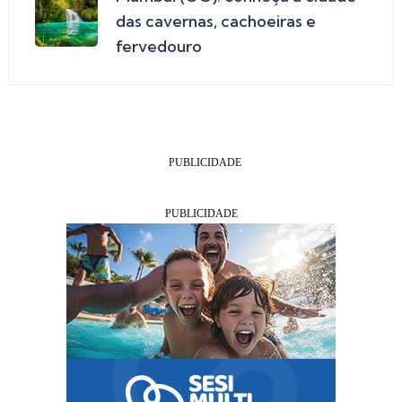
das cavernas, cachoeiras e
fervedouro