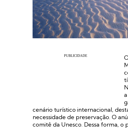
O
M
c
t
N
a
g
cenário turístico internacional, de
necessidade de preservação. O anúnc
comitê da Unesco. Dessa forma, o p