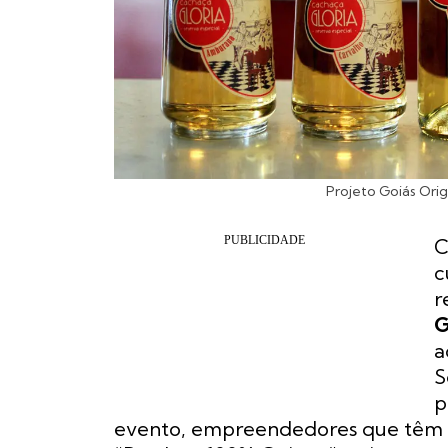
Projeto Goiás Orig
C
c
r
G
a
S
p
evento, empreendedores que têm se