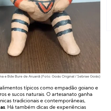
na e Bde Bure de Aruanã (Foto: Goiás Original / Sebrae Goiás)
e alimentos típicos como empadão goiano e
ros e sucos naturais. O artesanato ganha
icas tradicionais e contemporâneas,
as
. Há também dicas de experiências