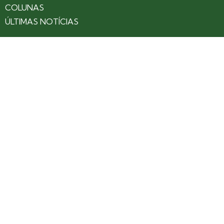
COLUNAS
ÚLTIMAS NOTÍCIAS
SOBRE
CONTATO
EXPEDIENTE
ANUNCIE NO PORTAL
POLÍTICA DE PRIVACIDADE
TERMOS DE USO
Siga nossas redes