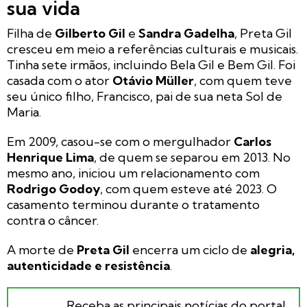
sua vida
Filha de
Gilberto Gil
e
Sandra Gadelha
, Preta Gil
cresceu em meio a referências culturais e musicais.
Tinha sete irmãos, incluindo Bela Gil e Bem Gil. Foi
casada com o ator
Otávio Müller
, com quem teve
seu único filho, Francisco, pai de sua neta Sol de
Maria.
Em 2009, casou-se com o mergulhador
Carlos
Henrique Lima
, de quem se separou em 2013. No
mesmo ano, iniciou um relacionamento com
Rodrigo Godoy
, com quem esteve até 2023. O
casamento terminou durante o tratamento
contra o câncer.
A morte de
Preta Gil
encerra um ciclo de
alegria,
autenticidade e resistência
.
Receba as principais notícias do portal