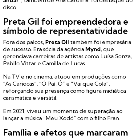
andar
”, também de Ana Carolina, foi destaque do
disco.
Preta Gil foi empreendedora e
símbolo de representatividade
Fora dos palcos,
Preta Gil
também foi empresária
de sucesso. Era sócia da agência
Mynd
, que
gerenciava carreiras de artistas como Luísa Sonza,
Pabllo Vittar e Camilla de Lucas.
Na TV e no cinema, atuou em produções como
“As Cariocas”, “Ó Paí, Ó” e “Vai que Cola”,
reforçando sua presença como figura midiática
carismática e versátil.
Em 2021, viveu um momento de superação ao
lançar a música “Meu Xodó” com o filho Fran.
Família e afetos que marcaram