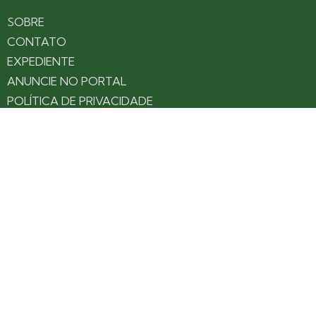
SOBRE
CONTATO
EXPEDIENTE
ANUNCIE NO PORTAL
POLÍTICA DE PRIVACIDADE
TERMOS DE USO
Siga nossas redes
Fique por dentro das novidades: