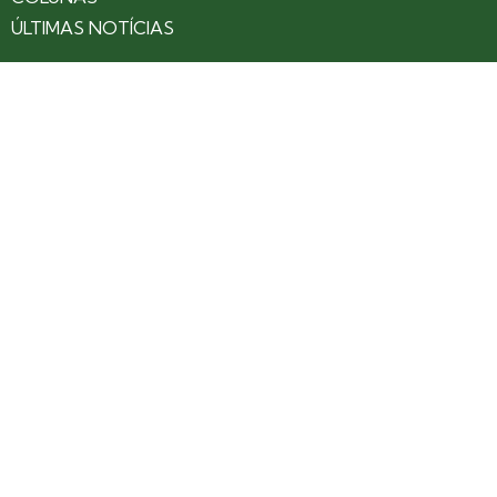
ÚLTIMAS NOTÍCIAS
SOBRE
CONTATO
EXPEDIENTE
ANUNCIE NO PORTAL
POLÍTICA DE PRIVACIDADE
TERMOS DE USO
Siga nossas redes