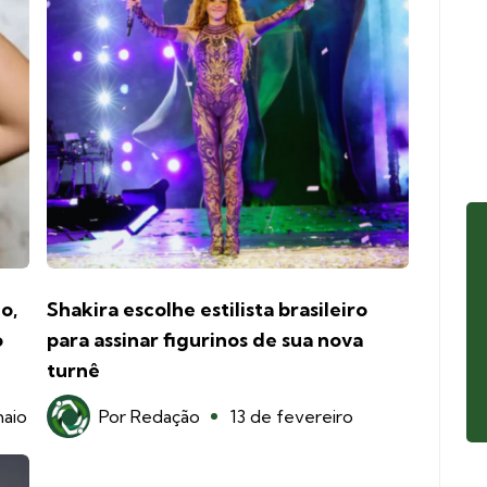
o,
Shakira escolhe estilista brasileiro
o
para assinar figurinos de sua nova
turnê
aio
Por
Redação
13 de fevereiro