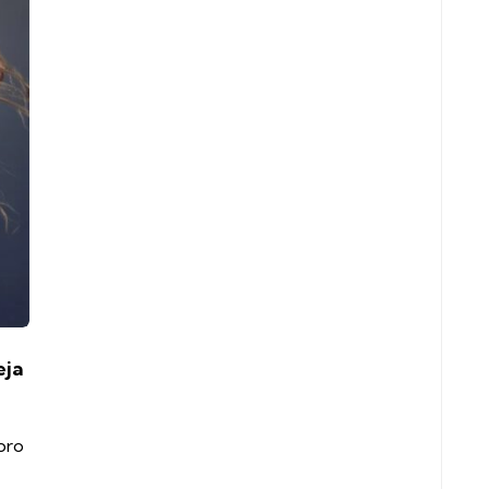
eja
bro