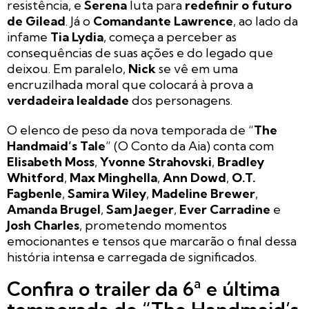
resistência, e
Serena
luta para
redefinir o futuro
de Gilead
. Já o
Comandante Lawrence
, ao lado da
infame
Tia Lydia
, começa a perceber as
consequências de suas ações e do legado que
deixou. Em paralelo,
Nick
se vê em uma
encruzilhada moral que colocará à prova a
verdadeira lealdade
dos personagens.
O elenco de peso da nova temporada de “
The
Handmaid’s Tale
” (O Conto da Aia) conta com
Elisabeth Moss
,
Yvonne Strahovski
,
Bradley
Whitford
,
Max Minghella
,
Ann Dowd
,
O.T.
Fagbenle
,
Samira Wiley
,
Madeline Brewer
,
Amanda Brugel
,
Sam Jaeger
,
Ever Carradine
e
Josh Charles
, prometendo momentos
emocionantes e tensos que marcarão o final dessa
história intensa e carregada de significados.
Confira o trailer da 6ª e última