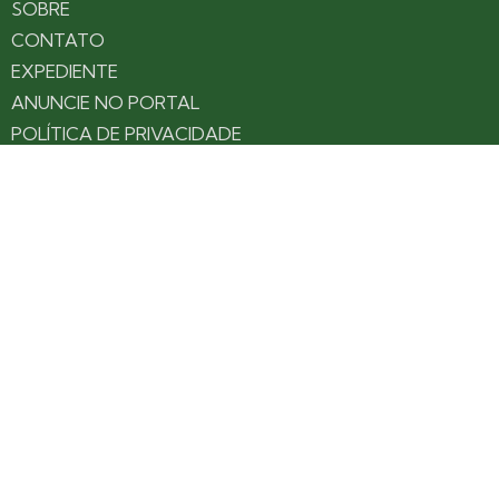
SOBRE
CONTATO
EXPEDIENTE
ANUNCIE NO PORTAL
POLÍTICA DE PRIVACIDADE
TERMOS DE USO
Siga nossas redes
Fique por dentro das novidades: