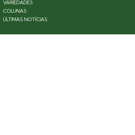
VARIEDADES
COLUNAS
ÚLTIMAS NOTÍCIAS
SOBRE
CONTATO
EXPEDIENTE
ANUNCIE NO PORTAL
POLÍTICA DE PRIVACIDADE
TERMOS DE USO