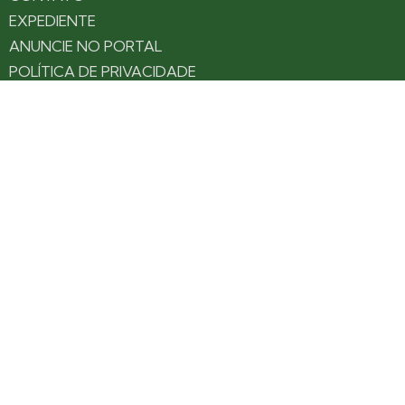
EXPEDIENTE
ANUNCIE NO PORTAL
POLÍTICA DE PRIVACIDADE
TERMOS DE USO
Siga nossas redes
Fique por dentro das novidades: