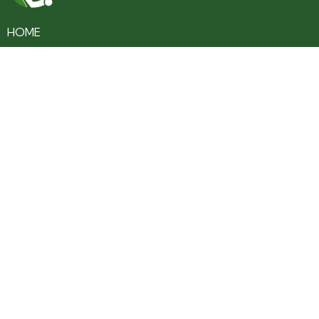
HOME
CULTURA
TURISMO
ENTRETENIMENTO
SAÚDE
EDUCAÇÃO
VARIEDADES
COLUNAS
ÚLTIMAS NOTÍCIAS
SOBRE