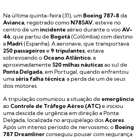
Na última quinta-feira (31), um
Boeing 787-8
da
Avianca
, registrado como
N785AV
, esteve no
centro de um
incidente
aéreo durante o voo
AV-
46
, que partiu de
Bogotá
(Colômbia) com destino
a
Madri
(Espanha). A aeronave, que transportava
250 passageiros
e
9 tripulantes
, estava
sobrevoando o
Oceano Atlântico
, a
aproximadamente
520 milhas náuticas
ao sul de
Ponta Delgada
, em Portugal, quando enfrentou
uma
séria falha técnica
: a perda de um de seus
dois motores.
A tripulação comunicou a situação de
emergência
ao
Controle de Tráfego Aéreo (ATC)
e iniciou
uma descida de urgência em direção a Ponta
Delgada, localizada no arquipélago dos
Açores
.
Após um intenso período de nervosismo, o
Boeing
787 Dreamliner
conseguiu pousar com segurança