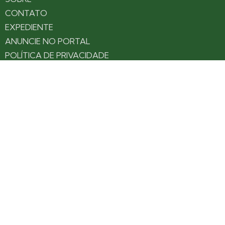
CONTATO
EXPEDIENTE
ANUNCIE NO PORTAL
POLÍTICA DE PRIVACIDADE
TERMOS DE USO
Siga nossas redes
Fique por dentro das novidades: