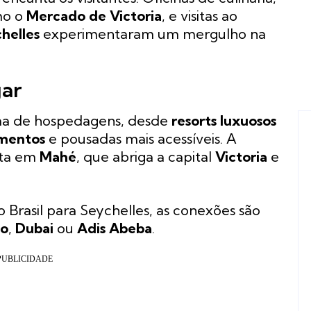
mo o
Mercado de Victoria
, e visitas ao
helles
experimentaram um mergulho na
gar
ma de hospedagens, desde
resorts luxuosos
amentos
e pousadas mais acessíveis. A
usta em
Mahé
, que abriga a capital
Victoria
e
o Brasil para Seychelles, as conexões são
go
,
Dubai
ou
Adis Abeba
.