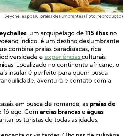
Seychelles possui praias deslumbrantes (Foto: reprodução)
eychelles
, um arquipélago de
115 ilhas
no
ceano Índico, é um destino deslumbrante
ue combina praias paradisíacas, rica
iodiversidade e
experiências
culturais
nicas. Localizado no continente africano, o
aís insular é perfeito para quem busca
ranquilidade, aventura e contato com a
 casais em busca de romance, as
praias de
 o fôlego. Com
areias brancas
e
águas
tar os turistas de todas as idades.
encanta os visitantes. Oficinas de culinária,