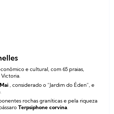
helles
 econômico e cultural, com 65 praias,
Victoria.
 Mai
, considerado o “Jardim do Éden”, e
o
.
ponentes rochas graníticas e pela riqueza
 pássaro
Terpsiphone corvina
.