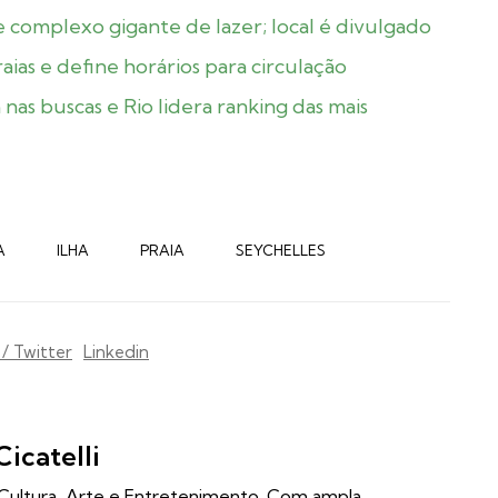
 e complexo gigante de lazer; local é divulgado
ias e define horários para circulação
nas buscas e Rio lidera ranking das mais
A
ILHA
PRAIA
SEYCHELLES
 / Twitter
Linkedin
Cicatelli
m Cultura, Arte e Entretenimento. Com ampla