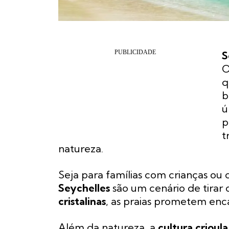
S
O
q
b
ú
p
t
natureza.
Seja para famílias com crianças ou
Seychelles
são um cenário de tirar
cristalinas
, as praias prometem encan
Além da natureza, a
cultura crioula