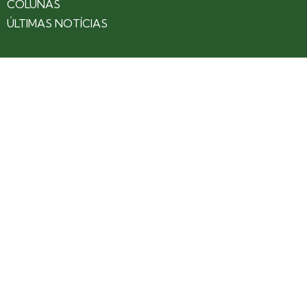
COLUNAS
ÚLTIMAS NOTÍCIAS
SOBRE
CONTATO
EXPEDIENTE
ANUNCIE NO PORTAL
POLÍTICA DE PRIVACIDADE
TERMOS DE USO
Siga nossas redes