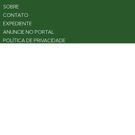
SOBRE
CONTATO
EXPEDIENTE
ANUNCIE NO PORTAL
POLÍTICA DE PRIVACIDADE
TERMOS DE USO
Siga nossas redes
Fique por dentro das novidades: