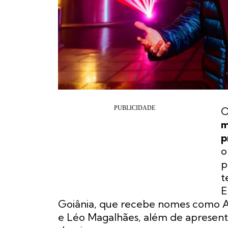
m
p
o
p
t
E
Goiânia, que recebe nomes como Al
e Léo Magalhães, além de apresenta