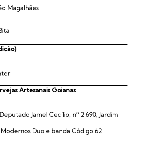
Léo Magalhães
Bita
dição)
nter
rvejas Artesanais Goianas
Deputado Jamel Cecílio, nº 2.690, Jardim
os Modernos Duo e banda Código 62