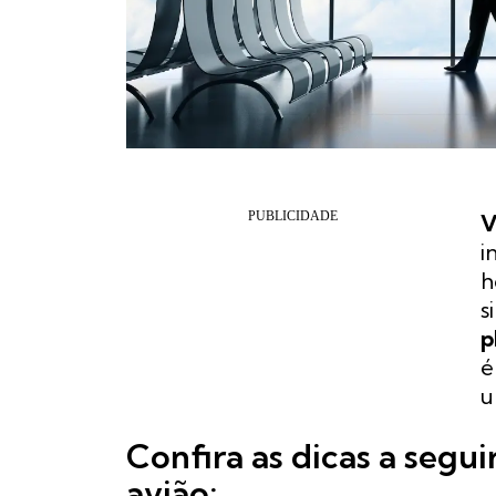
V
i
h
s
p
é
u
Confira as dicas a segui
avião: