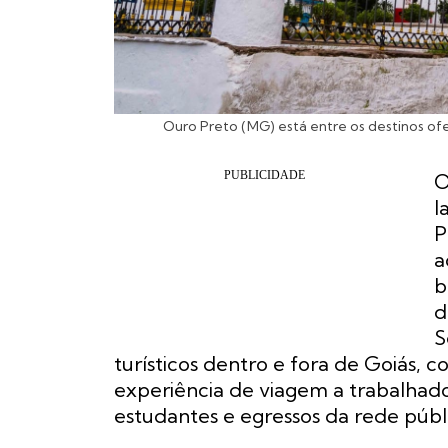
Ouro Preto (MG) está entre os destinos ofe
O
l
P
a
b
d
S
turísticos dentro e fora de Goiás, 
experiência de viagem a trabalhad
estudantes e egressos da rede públ