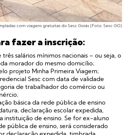
mpladas com viagens gratuitas do Sesc Goiás (Foto: Sesc GO)
ra fazer a inscrição:
 três salários mínimos nacionais – ou seja, o
cada morador do mesmo domicílio;
lo projeto Minha Primeira Viagem;
 credencial Sesc com data de validade
tegoria de trabalhador do comércio ou
ércio;
ação básica da rede pública de ensino
datura, declaração escolar expedida,
 instituição de ensino. Se for ex-aluno
de pública de ensino, será considerado
or declaração expedida, timbrada,