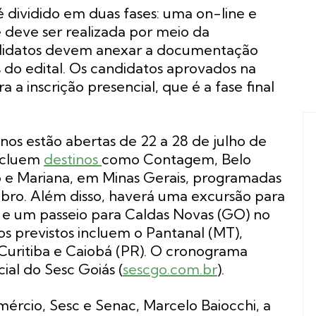
é dividido em duas fases: uma on-line e
ne deve ser realizada por meio da
ndidatos devem anexar a documentação
 do edital. Os candidatos aprovados na
a inscrição presencial, que é a fase final
inos estão abertas de 22 a 28 de julho de
incluem
destinos
como Contagem, Belo
 e Mariana, em Minas Gerais, programadas
mbro. Além disso, haverá uma excursão para
 e um passeio para Caldas Novas (GO) no
s previstos incluem o Pantanal (MT),
 Curitiba e Caiobá (PR). O cronograma
cial do Sesc Goiás (
sescgo.com.br
).
ércio, Sesc e Senac, Marcelo Baiocchi, a