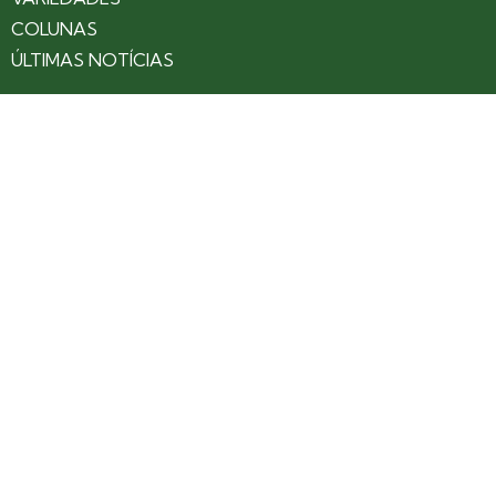
COLUNAS
ÚLTIMAS NOTÍCIAS
SOBRE
CONTATO
EXPEDIENTE
ANUNCIE NO PORTAL
POLÍTICA DE PRIVACIDADE
TERMOS DE USO
Siga nossas redes