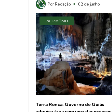
Por
Redação
02 de junho
PATRIMÔNIO
Terra Ronca: Governo de Goiás
adquire área com uma das maiores