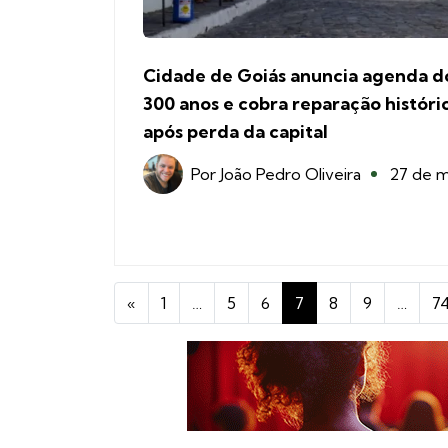
Cidade de Goiás anuncia agenda d
300 anos e cobra reparação históri
após perda da capital
Por
João Pedro Oliveira
27 de m
«
1
…
5
6
7
8
9
…
7