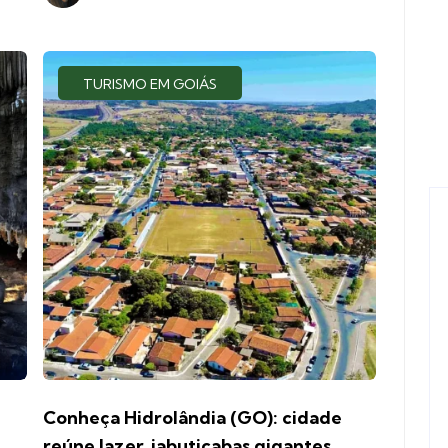
TURISMO EM GOIÁS
Conheça Hidrolândia (GO): cidade
reúne lazer, jabuticabas gigantes,