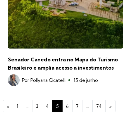
Senador Canedo entra no Mapa do Turismo
Brasileiro e amplia acesso a investimentos
Por
Pollyana Cicatelli
15 de junho
«
1
…
3
4
5
6
7
…
74
»