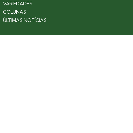
VARIEDADES
COLUNAS
ÚLTIMAS NOTÍCIAS
SOBRE
CONTATO
EXPEDIENTE
ANUNCIE NO PORTAL
POLÍTICA DE PRIVACIDADE
TERMOS DE USO